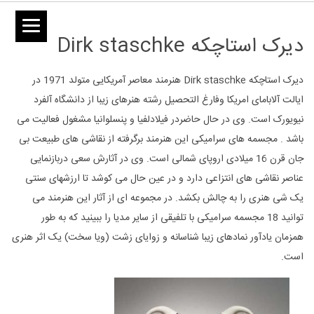
دیرک استاچکه Dirk staschke
دیرک استاچکه Dirk staschke هنرمند معاصر آمریکایی متولد 1971 در
ایالت آلابامای امریکا وفارغ التحصیل رشته هنرهای زیبا از دانشگاه آلفرد
نیویورک است. وی در حال حاضردر فیلادلفیا و پنسلوانیا مشغول فعالیت می
باشد . مجسمه های سرامیکی این هنرمند برگرفته از نقاشی های طبیعت بی
جان قرن 16 میلادی اروپای شمالی است. وی در آثارش سعی دربازنمایی
عناصر نقاشی های انتزاعی دارد و در عین حال می کوشد تا ارزشهای سنتی
یک شی هنری را به چالش بکشد. در مجموعه ای از آثار این هنرمند می
توانید 18 مجسمه سرامیکی با تلفیقی از سایر مدیا را ببینید که به طور
همزمان یادآور نمادهای زیبا شناسانه و زوایای زشت (ویا سخت) یک اثر هنری
است.