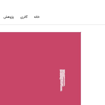
خانه
گالری
پژوهش